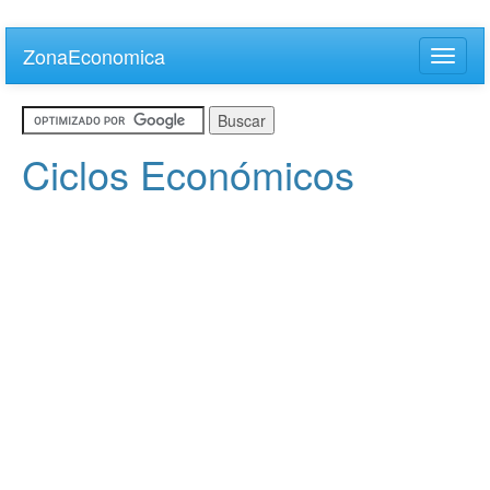
Skip
to
ZonaEconomica
Toggle
main
naviga
content
Ciclos Económicos